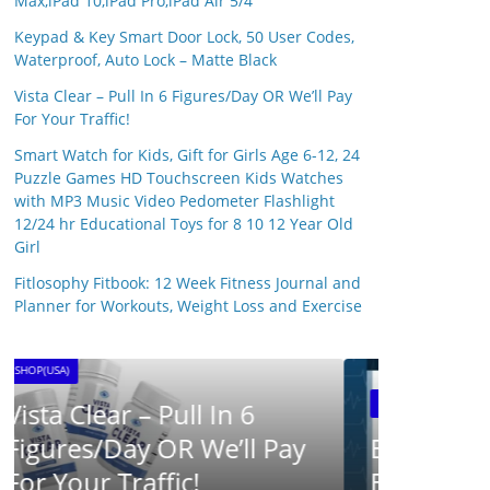
Max,iPad 10,iPad Pro,iPad Air 5/4
Keypad & Key Smart Door Lock, 50 User Codes,
Waterproof, Auto Lock – Matte Black
Vista Clear – Pull In 6 Figures/Day OR We’ll Pay
For Your Traffic!
Smart Watch for Kids, Gift for Girls Age 6-12, 24
Puzzle Games HD Touchscreen Kids Watches
with MP3 Music Video Pedometer Flashlight
12/24 hr Educational Toys for 8 10 12 Year Old
Girl
SHOP(USA)
Fitlosophy Fitbook: 12 Week Fitness Journal and
SynaB
Planner for Workouts, Weight Loss and Exercise
25 April 20
SHOP(USA)
BRAINWAVE CLUB ™ –
Brainwave Research UK