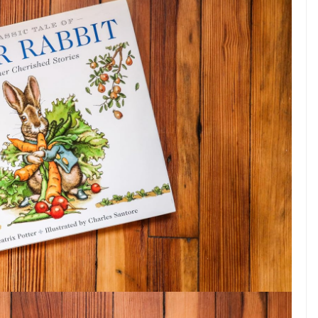
nd Hack
 Healthy
SHOP(USA)
Vista Clear – Pull In 6
Figures/Day OR We’ll Pay
For Your Traffic!