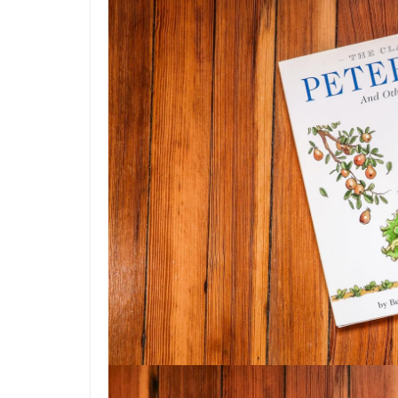
SHOP(USA)
Do This 8-Seco
To Help Support
Digestion
24 April 2025
Kavita Singh