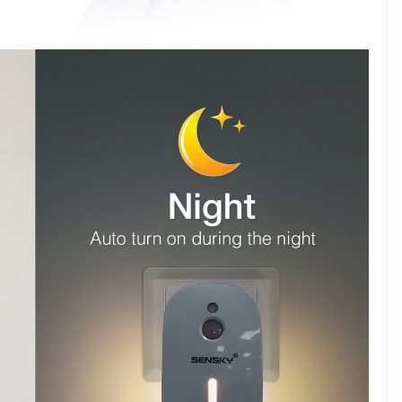
nd Hack
 Healthy
SHOP(USA)
Vista Clear – Pull In 6
Figures/Day OR We’ll Pay
For Your Traffic!