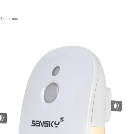
s
4 min read