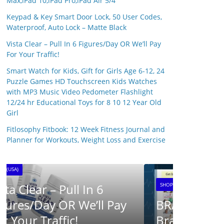
Max,iPad 10,iPad Pro,iPad Air 5/4
Keypad & Key Smart Door Lock, 50 User Codes,
Waterproof, Auto Lock – Matte Black
Vista Clear – Pull In 6 Figures/Day OR We’ll Pay
For Your Traffic!
Smart Watch for Kids, Gift for Girls Age 6-12, 24
Puzzle Games HD Touchscreen Kids Watches
with MP3 Music Video Pedometer Flashlight
12/24 hr Educational Toys for 8 10 12 Year Old
Girl
SHOP(USA)
Fitlosophy Fitbook: 12 Week Fitness Journal and
SynaB
Planner for Workouts, Weight Loss and Exercise
25 April 20
SHOP(USA)
BRAINWAVE CLUB ™ –
Brainwave Research UK