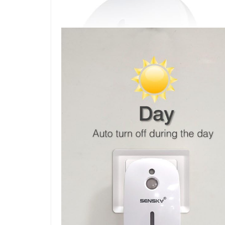
SHOP(USA)
Do This 8-Seco
To Help Support
Digestion
24 April 2025
Kavita Singh