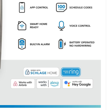
nd Hack
t Healthy
SHOP(USA)
Vista Clear – Pull In 6
Figures/Day OR We’ll Pay
For Your Traffic!