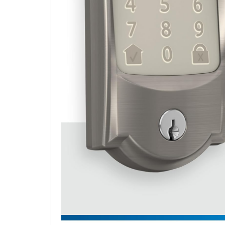
SHOP(USA)
Do This 8-Seco
To Help Suppor
Digestion
24 April 2025
Kavita Singh