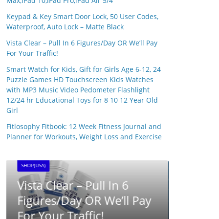
Max,iPad 10,iPad Pro,iPad Air 5/4
Keypad & Key Smart Door Lock, 50 User Codes,
Waterproof, Auto Lock – Matte Black
Vista Clear – Pull In 6 Figures/Day OR We’ll Pay
For Your Traffic!
Smart Watch for Kids, Gift for Girls Age 6-12, 24
Puzzle Games HD Touchscreen Kids Watches
with MP3 Music Video Pedometer Flashlight
12/24 hr Educational Toys for 8 10 12 Year Old
Girl
SHOP(USA)
Fitlosophy Fitbook: 12 Week Fitness Journal and
SynaB
Planner for Workouts, Weight Loss and Exercise
25 April 
SHOP(USA)
BRAINWAVE CLUB ™ –
Brainwave Research UK