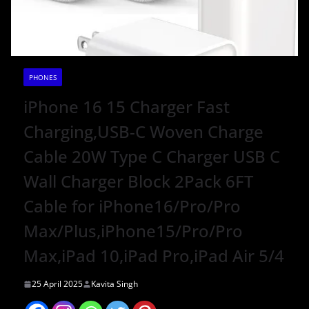
PHONES
iPhone 16 15 Charger Fast
Charging,USB-C Woven Charge
Cable 20W Type C Charger USB C
Wall Charger Block 2Pack 6FT
Cable for iPhone16/Pro/Pro
Max/Plus,iPhone15/Pro/Pro
Max,iPad 10,iPad Pro,iPad Air 5/4
25 April 2025
Kavita Singh