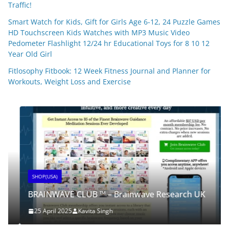
Traffic!
Smart Watch for Kids, Gift for Girls Age 6-12, 24 Puzzle Games
HD Touchscreen Kids Watches with MP3 Music Video
Pedometer Flashlight 12/24 hr Educational Toys for 8 10 12
Year Old Girl
Fitlosophy Fitbook: 12 Week Fitness Journal and Planner for
Workouts, Weight Loss and Exercise
SHOP(USA)
BRAINWAVE CLUB ™ – Brainwave Research UK
25 April 2025
Kavita Singh