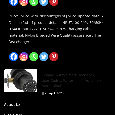
Price: [price_with_discount](as of [price_update_date] –
Details) [ad_1] product details:INPUT:100-240v-50/60Hz
0.5AOutput:12V-1.67APower: 20WCharging cable
material: Nylon Braided Wire Quality assurance：The
fast charger
Keypad & Key Smart Door Lock, 50
User Codes, Waterproof, Auto Lock –
Matte Black
25 April 2025
About Us