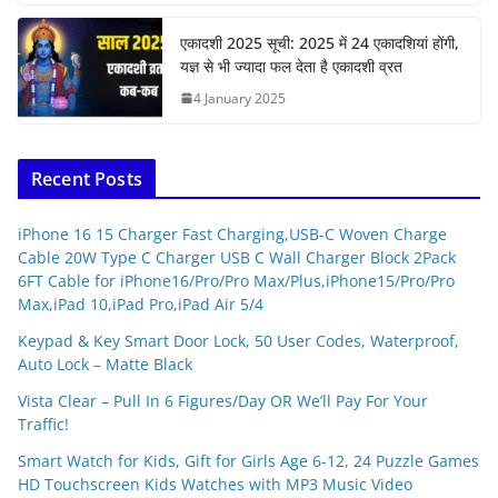
एकादशी 2025 सूची: 2025 में 24 एकादशियां होंगी,
यज्ञ से भी ज्यादा फल देता है एकादशी व्रत
4 January 2025
Recent Posts
iPhone 16 15 Charger Fast Charging,USB-C Woven Charge
Cable 20W Type C Charger USB C Wall Charger Block 2Pack
6FT Cable for iPhone16/Pro/Pro Max/Plus,iPhone15/Pro/Pro
Max,iPad 10,iPad Pro,iPad Air 5/4
Keypad & Key Smart Door Lock, 50 User Codes, Waterproof,
Auto Lock – Matte Black
Vista Clear – Pull In 6 Figures/Day OR We’ll Pay For Your
Traffic!
Smart Watch for Kids, Gift for Girls Age 6-12, 24 Puzzle Games
HD Touchscreen Kids Watches with MP3 Music Video