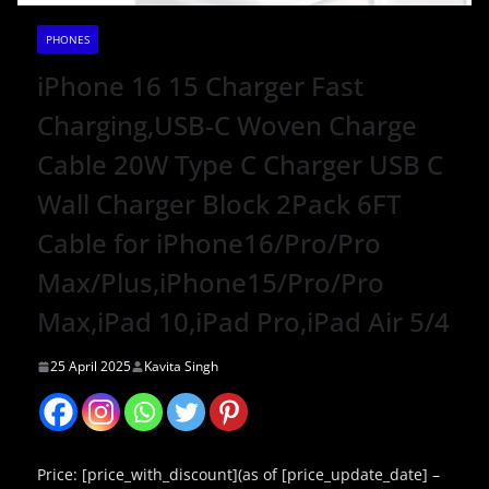
PHONES
iPhone 16 15 Charger Fast
Charging,USB-C Woven Charge
Cable 20W Type C Charger USB C
Wall Charger Block 2Pack 6FT
Cable for iPhone16/Pro/Pro
Max/Plus,iPhone15/Pro/Pro
Max,iPad 10,iPad Pro,iPad Air 5/4
25 April 2025
Kavita Singh
Price: [price_with_discount](as of [price_update_date] –