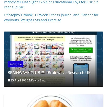
Pedometer Flashlight 12/24 hr Educational Toys for 8 10 12
Year Old Girl
Fitlosophy Fitbook: 12 Week Fitness Journal and Planner for
Workouts, Weight Loss and Exercise
SHOP(USA)
BRAINWAVE CLUB ™ – Brainwave Research UK
25 April 2025
Kavita Singh