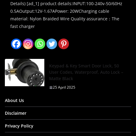
Details) [ad_1] product details:INPUT:100-240v-50/60Hz
0.5AOutput:12V-1.67APower: 20WCharging cable
material: Nylon Braided Wire Quality assurance：The
fast charger
Keypad & Key Smart Door Lock, 50
User Codes, Waterproof, Auto Lock –
Matte Black
25 April 2025
About Us
Disclaimer
Privacy Policy