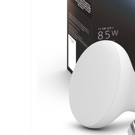
SHOP(USA)
Do This 8
To Help S
Digestion