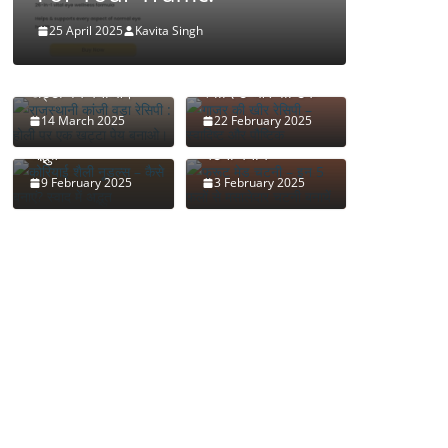
25 April 2025
Kavita Singh
राजस्थानी कांजी वड़ा
रेसिपी : होली पर एक
गाजर की खीर रेसिपी –
खट्टा पेय बनाओ।
स्वादिष्ट और पौष्टिक
कोरियाई शैली नूडल्स
फ्रूट मेड चटनी – इन
14 March 2025
22 February 2025
– कैसे बनाएं? स्वाद में
5 फलों से मसालेदार
अद्भुत
चटनी बनायें
9 February 2025
3 February 2025