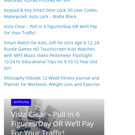
Max,iPad 10,iPad Pro,iPad Air 5/4
Keypad & Key Smart Door Lock, 50 User Codes,
Waterproof, Auto Lock – Matte Black
Vista Clear – Pull In 6 Figures/Day OR We’ll Pay
For Your Traffic!
Smart Watch for Kids, Gift for Girls Age 6-12, 24
Puzzle Games HD Touchscreen Kids Watches
with MP3 Music Video Pedometer Flashlight
12/24 hr Educational Toys for 8 10 12 Year Old
Girl
S
Fitlosophy Fitbook: 12 Week Fitness Journal and
S
Planner for Workouts, Weight Loss and Exercise
SHOP(USA)
 Pay
BRAINWAVE CLUB ™ –
Brainwave Research UK