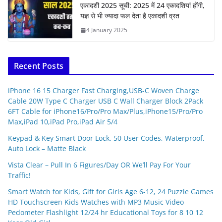
एकादशी 2025 सूची: 2025 में 24 एकादशियां होंगी,
यज्ञ से भी ज्यादा फल देता है एकादशी व्रत
4 January 2025
Recent Posts
iPhone 16 15 Charger Fast Charging,USB-C Woven Charge
Cable 20W Type C Charger USB C Wall Charger Block 2Pack
6FT Cable for iPhone16/Pro/Pro Max/Plus,iPhone15/Pro/Pro
Max,iPad 10,iPad Pro,iPad Air 5/4
Keypad & Key Smart Door Lock, 50 User Codes, Waterproof,
Auto Lock – Matte Black
Vista Clear – Pull In 6 Figures/Day OR We’ll Pay For Your
Traffic!
Smart Watch for Kids, Gift for Girls Age 6-12, 24 Puzzle Games
HD Touchscreen Kids Watches with MP3 Music Video
Pedometer Flashlight 12/24 hr Educational Toys for 8 10 12